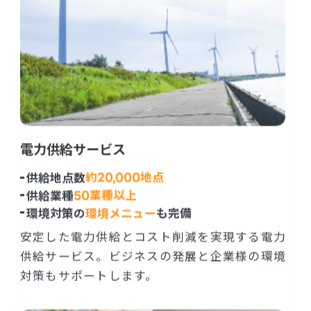
電力供給サービス
約
20,000
地点
供給地点数
50
業種以上
供給業種
環境対策の
環境メニュー
も完備
安定した電力供給とコスト削減を実現する電力
供給サービス。ビジネスの発展と企業様の環境
対策もサポートします。